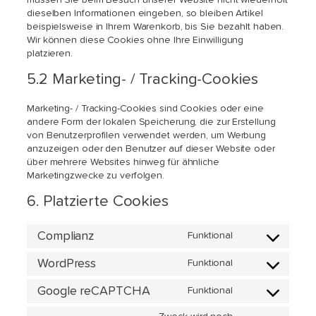
dieselben Informationen eingeben, so bleiben Artikel
beispielsweise in Ihrem Warenkorb, bis Sie bezahlt haben.
Wir können diese Cookies ohne Ihre Einwilligung
platzieren.
5.2 Marketing- / Tracking-Cookies
Marketing- / Tracking-Cookies sind Cookies oder eine
andere Form der lokalen Speicherung, die zur Erstellung
von Benutzerprofilen verwendet werden, um Werbung
anzuzeigen oder den Benutzer auf dieser Website oder
über mehrere Websites hinweg für ähnliche
Marketingzwecke zu verfolgen.
6. Platzierte Cookies
Complianz
Funktional
Consent
to
WordPress
Funktional
service
Consent
complianz
to
Google reCAPTCHA
Funktional
service
Consent
wordpress
to